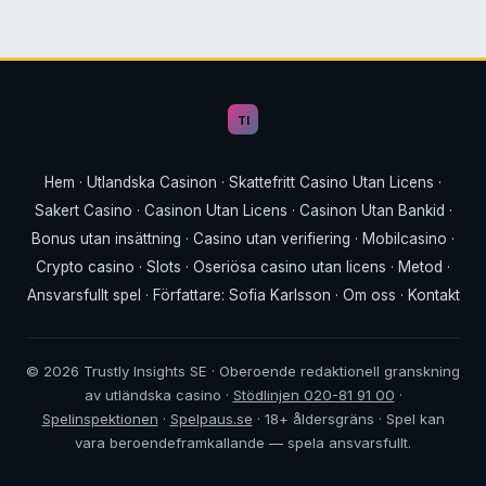
TI
Hem
·
Utlandska Casinon
·
Skattefritt Casino Utan Licens
·
Sakert Casino
·
Casinon Utan Licens
·
Casinon Utan Bankid
·
Bonus utan insättning
·
Casino utan verifiering
·
Mobilcasino
·
Crypto casino
·
Slots
·
Oseriösa casino utan licens
·
Metod
·
Ansvarsfullt spel
·
Författare: Sofia Karlsson
·
Om oss
·
Kontakt
© 2026 Trustly Insights SE · Oberoende redaktionell granskning
av utländska casino ·
Stödlinjen 020-81 91 00
·
Spelinspektionen
·
Spelpaus.se
· 18+ åldersgräns · Spel kan
vara beroendeframkallande — spela ansvarsfullt.