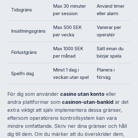
Max 30 minuter
Använd timer
Tidsgräns
per session
eller alarm
Max 500 SEK
Varierar per
Insättningsgräns
per vecka
operatör
Max 1000 SEK
Sätt innan du
Förlustgräns
per månad
börjar spela
Minst 1 dag i
Planera i
Spelfri dag
veckan utan spel
förväg
För dig som använder
casino utan konto
eller
andra plattformar som
casinon-utan-bankid
är det
extra viktigt att själv implementera dessa gränser,
eftersom operatörens kontrollsystem kan vara
mindre omfattande. Skriv ner dina gränser och håll
dig till dem. Om du märker att du överskrider dem,