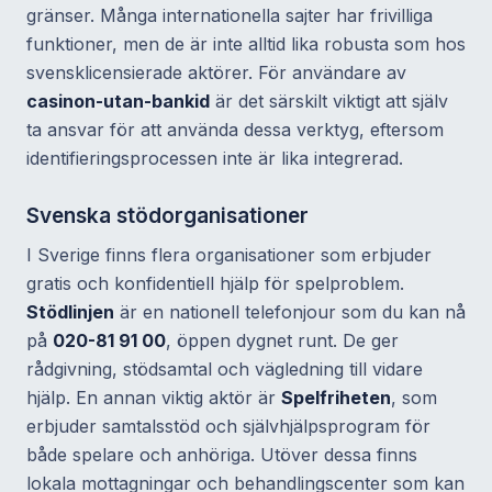
gränser. Många internationella sajter har frivilliga
funktioner, men de är inte alltid lika robusta som hos
svensklicensierade aktörer. För användare av
casinon-utan-bankid
är det särskilt viktigt att själv
ta ansvar för att använda dessa verktyg, eftersom
identifieringsprocessen inte är lika integrerad.
Svenska stödorganisationer
I Sverige finns flera organisationer som erbjuder
gratis och konfidentiell hjälp för spelproblem.
Stödlinjen
är en nationell telefonjour som du kan nå
på
020-81 91 00
, öppen dygnet runt. De ger
rådgivning, stödsamtal och vägledning till vidare
hjälp. En annan viktig aktör är
Spelfriheten
, som
erbjuder samtalsstöd och självhjälpsprogram för
både spelare och anhöriga. Utöver dessa finns
lokala mottagningar och behandlingscenter som kan