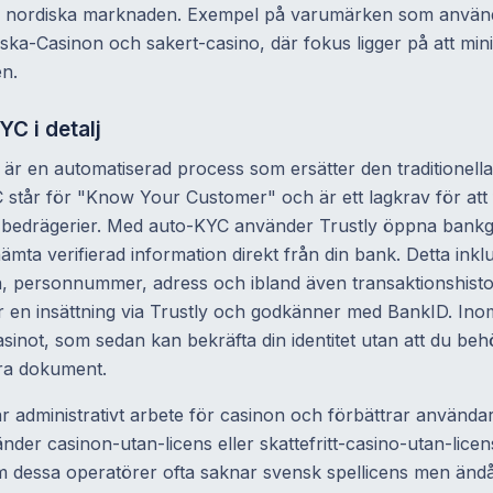
en nordiska marknaden. Exempel på varumärken som använd
ska-Casinon och sakert-casino, där fokus ligger på att mi
en.
YC i detalj
 är en automatiserad process som ersätter den traditionell
C står för "Know Your Customer" och är ett lagkrav för att
 bedrägerier. Med auto-KYC använder Trustly öppna bankg
ämta verifierad information direkt från din bank. Detta inklu
n, personnummer, adress och ibland även transaktionshisto
ör en insättning via Trustly och godkänner med BankID. In
 casinot, som sedan kan bekräfta din identitet utan att du be
dra dokument.
 administrativt arbete för casinon och förbättrar använda
der casinon-utan-licens eller skattefritt-casino-utan-licens
om dessa operatörer ofta saknar svensk spellicens men ändå