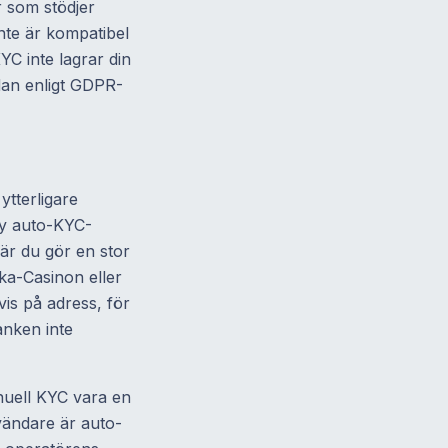
r som stödjer
nte är kompatibel
C inte lagrar din
dan enligt GDPR-
ytterligare
tly auto-KYC-
när du gör en stor
ka-Casinon eller
is på adress, för
anken inte
nuell KYC vara en
vändare är auto-