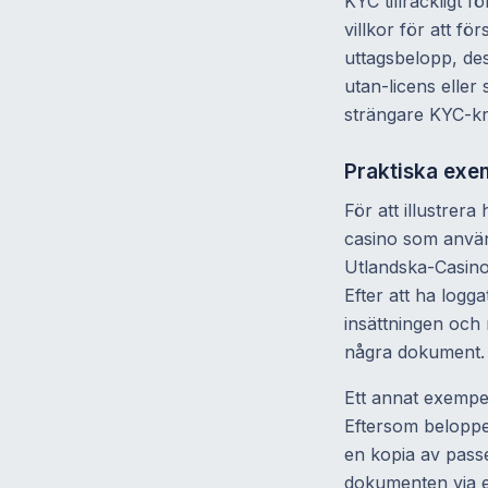
KYC tillräckligt f
villkor för att fö
uttagsbelopp, de
utan-licens eller
strängare KYC-kr
Praktiska exe
För att illustrera
casino som använ
Utlandska-Casinon
Efter att ha log
insättningen och 
några dokument. D
Ett annat exempel
Eftersom beloppe
en kopia av passe
dokumenten via en