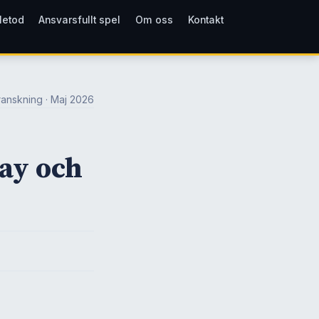
etod
Ansvarsfullt spel
Om oss
Kontakt
ranskning · Maj 2026
lay och