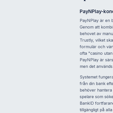
PayNPlay-kon
PayNPlay är en b
Genom att kombine
behovet av manuel
Trustly, vilket sk
formulär och vän
ofta "casino utan
PayNPlay är särs
men det används ä
Systemet fungera
från din bank eft
behöver hantera k
spelare som söker
BankID fortfarand
tillgängligt på a