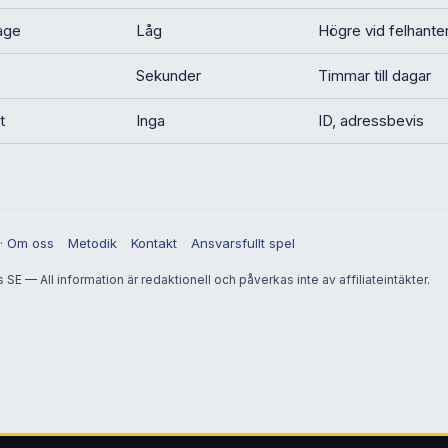
age
Låg
Högre vid felhante
Sekunder
Timmar till dagar
t
Inga
ID, adressbevis
·
Om oss
Metodik
Kontakt
Ansvarsfullt spel
 SE — All information är redaktionell och påverkas inte av affiliateintäkter.