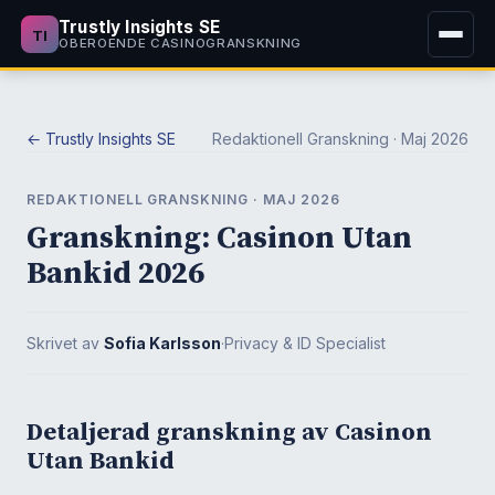
Trustly Insights SE
TI
OBEROENDE CASINOGRANSKNING
← Trustly Insights SE
Redaktionell Granskning · Maj 2026
REDAKTIONELL GRANSKNING · MAJ 2026
Granskning: Casinon Utan
Bankid 2026
Skrivet av
Sofia Karlsson
·
Privacy & ID Specialist
Detaljerad granskning av Casinon
Utan Bankid