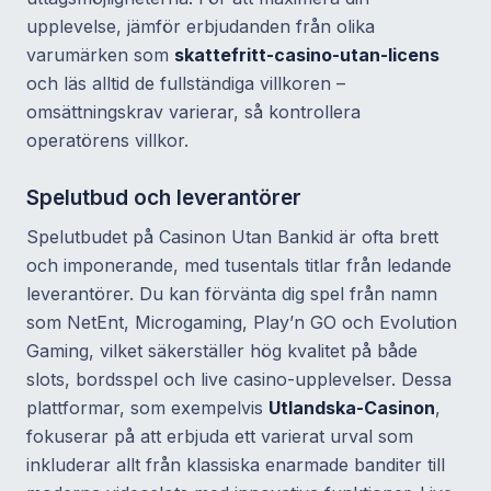
upplevelse, jämför erbjudanden från olika
varumärken som
skattefritt-casino-utan-licens
och läs alltid de fullständiga villkoren –
omsättningskrav varierar, så kontrollera
operatörens villkor.
Spelutbud och leverantörer
Spelutbudet på Casinon Utan Bankid är ofta brett
och imponerande, med tusentals titlar från ledande
leverantörer. Du kan förvänta dig spel från namn
som NetEnt, Microgaming, Play’n GO och Evolution
Gaming, vilket säkerställer hög kvalitet på både
slots, bordsspel och live casino-upplevelser. Dessa
plattformar, som exempelvis
Utlandska-Casinon
,
fokuserar på att erbjuda ett varierat urval som
inkluderar allt från klassiska enarmade banditer till