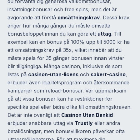
du förvänta dig generösa välkomstbonusar,
insättningsbonusar och free spins, men det är
avgörande att förstå
omsättningskrav
. Dessa krav
anger hur många gånger du måste omsätta
bonusbeloppet innan du kan göra ett
uttag
. Till
exempel kan en bonus på 100% upp till 5000 kr ha
ett omsättningskrav på 35x, vilket innebär att du
måste spela för 35 gånger bonusen innan vinster
blir tillgängliga. Många casinon, inklusive de som
listas på
casinon-utan-licens
och
sakert-casino
,
erbjuder även lojalitetsprogram och återkommande
kampanjer som reload-bonusar. Var uppmärksam
på att vissa bonusar kan ha restriktioner för
specifika spel eller bidra olika till omsättningskraven.
Det är inte ovanligt att
Casinon Utan Bankid
erbjuder snabbare uttag via
Trustly
eller andra
betallösningar, men bonusvillkoren påverkar ofta
uttagsmöjligheterna. För att maximera din