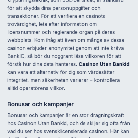
krypteringsteknik, som SSL-certifikat, är standard
för att skydda dina personuppgifter och
transaktioner. För att verifiera en casinots
trovärdighet, leta efter information om
licensnummer och reglerande organ på deras
webbplats. Kom ihåg att även om många av dessa
casinon erbjuder anonymitet genom att inte kräva
BankID, så bör du noggrant läsa villkoren för att
förstå hur dina data hanteras.
Casinon Utan Bankid
kan vara ett alternativ för dig som värdesätter
integritet, men säkerheten varierar – kontrollera
alltid operatörens villkor.
Bonusar och kampanjer
Bonusar och kampanjer är en stor dragningskraft
hos Casinon Utan Bankid, och de skiljer sig ofta från
vad du ser hos svensklicensierade casinon. Här kan