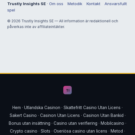
Trustly Insights SE
·
Om oss
Metodik
Kontakt
Ansvarsfullt
spel
© 2026 Trustly Insights SE — All information är redaktionell och
påverkas inte av affiliateintäkter.
TI
Hem
·
Utlandska Casinon
·
Skattefritt Casino Utan Licens
·
Sakert Casino
·
Casinon Utan Licens
·
Casinon Utan Bankid
·
Bonus utan insättning
·
Casino utan verifiering
·
Mobilcasino
·
Crypto casino
·
Slots
·
Oseriösa casino utan licens
·
Metod
·