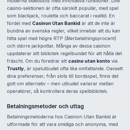
moderna videoslots med innovativa funktioner. Live
casino-sektionen är ofta särskilt populär, med spel
som blackjack, roulette och baccarat i realtid. En
fördel med
Casinon Utan Bankid
är att de inte är
bundna av svenska regler, vilket innebär att du kan
hitta spel med högre RTP (återbetalningsprocent)
och större jackpottar. Många av dessa casinon
uppdaterar sitt bibliotek regelbundet för att hålla det
fräscht. Om du föredrar ett
casino utan konto
via
Trustly
, är spelutbudet ofta lika omfattande. Oavsett
dina preferenser, från slots till bordsspel, finns det
gott om alternativ – men utbudet varierar mellan
operatörer, så kontrollera deras spelbibliotek.
Betalningsmetoder och uttag
Betalningsmetoderna hos Casinon Utan Bankid är
utformade för att vara smidiga och anonyma, med