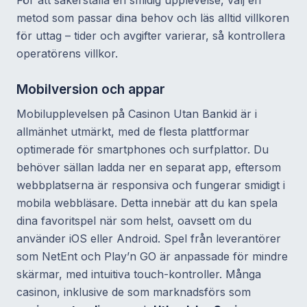
För att säkerställa en smidig upplevelse, välj en
metod som passar dina behov och läs alltid villkoren
för uttag – tider och avgifter varierar, så kontrollera
operatörens villkor.
Mobilversion och appar
Mobilupplevelsen på Casinon Utan Bankid är i
allmänhet utmärkt, med de flesta plattformar
optimerade för smartphones och surfplattor. Du
behöver sällan ladda ner en separat app, eftersom
webbplatserna är responsiva och fungerar smidigt i
mobila webbläsare. Detta innebär att du kan spela
dina favoritspel när som helst, oavsett om du
använder iOS eller Android. Spel från leverantörer
som NetEnt och Play’n GO är anpassade för mindre
skärmar, med intuitiva touch-kontroller. Många
casinon, inklusive de som marknadsförs som