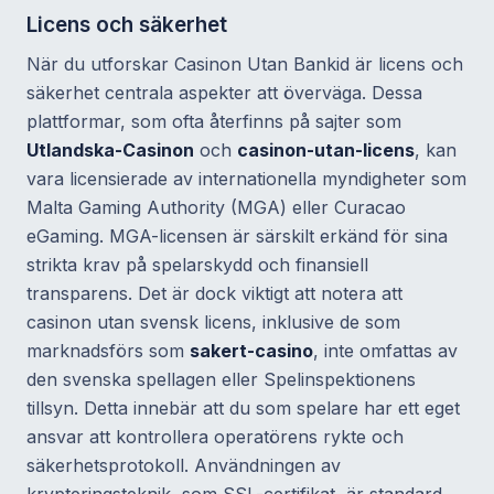
Licens och säkerhet
När du utforskar Casinon Utan Bankid är licens och
säkerhet centrala aspekter att överväga. Dessa
plattformar, som ofta återfinns på sajter som
Utlandska-Casinon
och
casinon-utan-licens
, kan
vara licensierade av internationella myndigheter som
Malta Gaming Authority (MGA) eller Curacao
eGaming. MGA-licensen är särskilt erkänd för sina
strikta krav på spelarskydd och finansiell
transparens. Det är dock viktigt att notera att
casinon utan svensk licens, inklusive de som
marknadsförs som
sakert-casino
, inte omfattas av
den svenska spellagen eller Spelinspektionens
tillsyn. Detta innebär att du som spelare har ett eget
ansvar att kontrollera operatörens rykte och
säkerhetsprotokoll. Användningen av