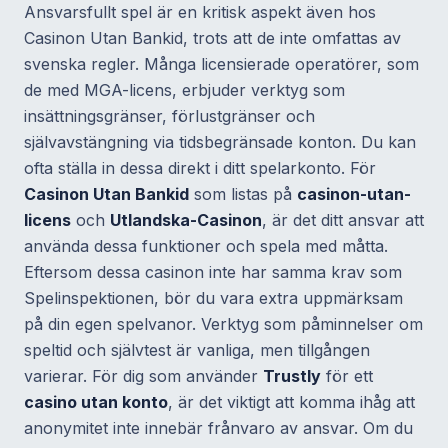
Ansvarsfullt spel är en kritisk aspekt även hos
Casinon Utan Bankid, trots att de inte omfattas av
svenska regler. Många licensierade operatörer, som
de med MGA-licens, erbjuder verktyg som
insättningsgränser, förlustgränser och
självavstängning via tidsbegränsade konton. Du kan
ofta ställa in dessa direkt i ditt spelarkonto. För
Casinon Utan Bankid
som listas på
casinon-utan-
licens
och
Utlandska-Casinon
, är det ditt ansvar att
använda dessa funktioner och spela med måtta.
Eftersom dessa casinon inte har samma krav som
Spelinspektionen, bör du vara extra uppmärksam
på din egen spelvanor. Verktyg som påminnelser om
speltid och självtest är vanliga, men tillgången
varierar. För dig som använder
Trustly
för ett
casino utan konto
, är det viktigt att komma ihåg att
anonymitet inte innebär frånvaro av ansvar. Om du