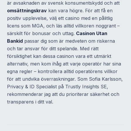
är avsaknaden av svensk konsumentskydd och att
omsättningskrav
kan vara högre. För att få en
positiv upplevelse, välj ett casino med en pålitlig
licens som MGA, och läs alltid villkoren noggrant –
särskilt för bonusar och uttag.
Casinon Utan
Bankid
passar dig som är medveten om riskerna
och tar ansvar för ditt spelande. Med rätt
försiktighet kan dessa casinon vara ett utmärkt
alternativ, men kom ihåg att varje operatör har sina
egna regler – kontrollera alltid operatörens villkor
för att undvika överraskningar. Som Sofia Karlsson,
Privacy & ID Specialist på Trustly Insights SE,
rekommenderar jag att du prioriterar säkerhet och
transparens i ditt val.