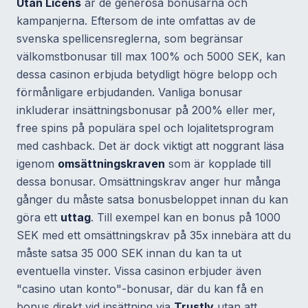
Utan Licens
är de generösa bonusarna och
kampanjerna. Eftersom de inte omfattas av de
svenska spellicensreglerna, som begränsar
välkomstbonusar till max 100% och 5000 SEK, kan
dessa casinon erbjuda betydligt högre belopp och
förmånligare erbjudanden. Vanliga bonusar
inkluderar insättningsbonusar på 200% eller mer,
free spins på populära spel och lojalitetsprogram
med cashback. Det är dock viktigt att noggrant läsa
igenom
omsättningskraven
som är kopplade till
dessa bonusar. Omsättningskrav anger hur många
gånger du måste satsa bonusbeloppet innan du kan
göra ett
uttag
. Till exempel kan en bonus på 1000
SEK med ett omsättningskrav på 35x innebära att du
måste satsa 35 000 SEK innan du kan ta ut
eventuella vinster. Vissa casinon erbjuder även
"casino utan konto"-bonusar, där du kan få en
bonus direkt vid insättning via
Trustly
utan att