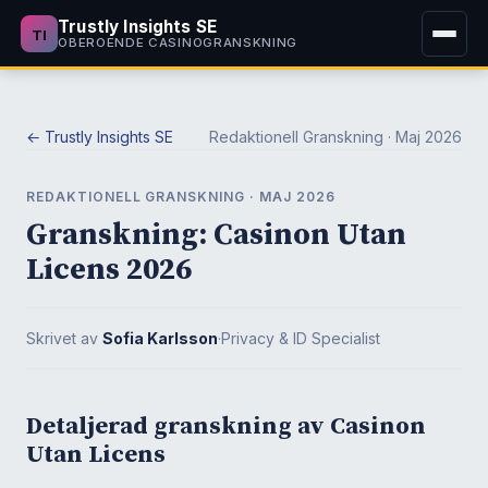
Trustly Insights SE
TI
OBEROENDE CASINOGRANSKNING
← Trustly Insights SE
Redaktionell Granskning · Maj 2026
REDAKTIONELL GRANSKNING · MAJ 2026
Granskning: Casinon Utan
Licens 2026
Skrivet av
Sofia Karlsson
·
Privacy & ID Specialist
Detaljerad granskning av Casinon
Utan Licens