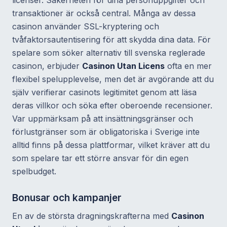
licenser. Säkerheten för dina personuppgifter och
transaktioner är också central. Många av dessa
casinon använder SSL-kryptering och
tvåfaktorsautentisering för att skydda dina data. För
spelare som söker alternativ till svenska reglerade
casinon, erbjuder
Casinon Utan Licens
ofta en mer
flexibel spelupplevelse, men det är avgörande att du
själv verifierar casinots legitimitet genom att läsa
deras villkor och söka efter oberoende recensioner.
Var uppmärksam på att insättningsgränser och
förlustgränser som är obligatoriska i Sverige inte
alltid finns på dessa plattformar, vilket kräver att du
som spelare tar ett större ansvar för din egen
spelbudget.
Bonusar och kampanjer
En av de största dragningskrafterna med
Casinon