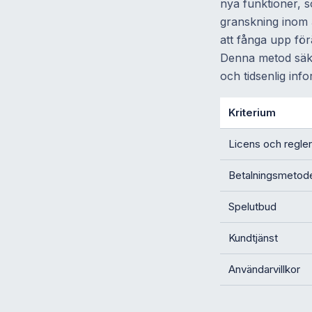
nya funktioner, 
granskning inom 
att fånga upp fö
Denna metod säkers
och tidsenlig info
Kriterium
Licens och regler
Betalningsmetod
Spelutbud
Kundtjänst
Användarvillkor