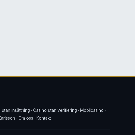
utan insättning
·
Casino utan verifiering
·
Mobilcasino
·
Karlsson
·
Om oss
·
Kontakt