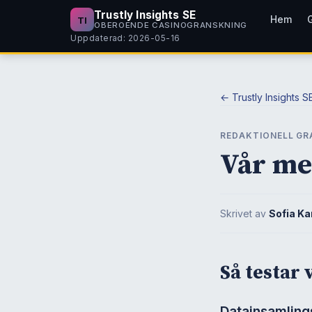
Trustly Insights SE
Hem
TI
OBEROENDE CASINOGRANSKNING
Uppdaterad: 2026-05-16
← Trustly Insights S
REDAKTIONELL GR
Vår me
Skrivet av
Sofia Ka
Så testar 
Datainsamling