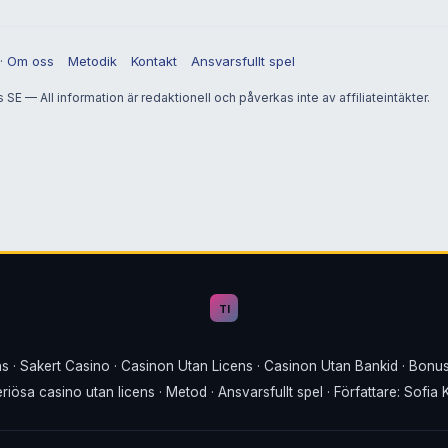
·
Om oss
Metodik
Kontakt
Ansvarsfullt spel
 SE — All information är redaktionell och påverkas inte av affiliateintäkter.
TI
ns
·
Sakert Casino
·
Casinon Utan Licens
·
Casinon Utan Bankid
·
Bonus 
riösa casino utan licens
·
Metod
·
Ansvarsfullt spel
·
Författare: Sofia 