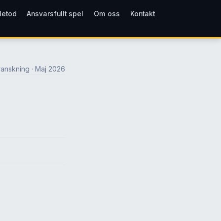
etod
Ansvarsfullt spel
Om oss
Kontakt
ranskning · Maj 2026