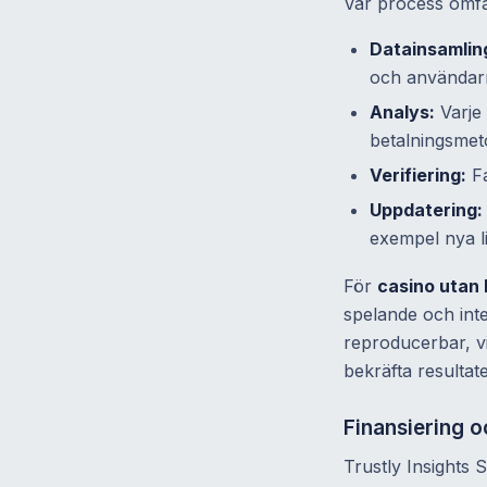
Vår process omfat
Datainsamlin
och användar
Analys:
Varje 
betalningsmet
Verifiering:
Fa
Uppdatering:
exempel nya li
För
casino utan
spelande och inte
reproducerbar, vi
bekräfta resultat
Finansiering 
Trustly Insights