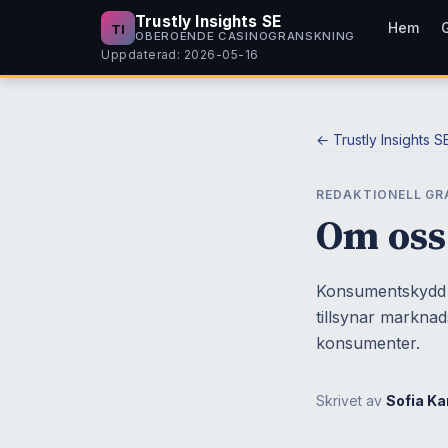
Trustly Insights SE
Hem
TI
OBEROENDE CASINOGRANSKNING
Uppdaterad: 2026-05-16
← Trustly Insights S
REDAKTIONELL GR
Om oss
Konsumentskydd i 
tillsynar markna
konsumenter.
Skrivet av
Sofia Ka