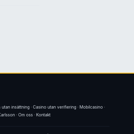
utan insättning
·
Casino utan verifiering
·
Mobilcasino
·
Karlsson
·
Om oss
·
Kontakt