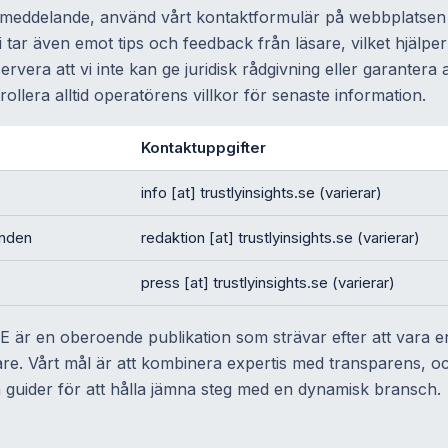
t meddelande, använd vårt kontaktformulär på webbplatsen e
Vi tar även emot tips och feedback från läsare, vilket hjälper
ervera att vi inte kan ge juridisk rådgivning eller garantera a
rollera alltid operatörens villkor för senaste information.
Kontaktuppgifter
info [at] trustlyinsights.se (varierar)
enden
redaktion [at] trustlyinsights.se (varierar)
press [at] trustlyinsights.se (varierar)
SE är en oberoende publikation som strävar efter att vara en
are. Vårt mål är att kombinera expertis med transparens, o
a guider för att hålla jämna steg med en dynamisk bransch.