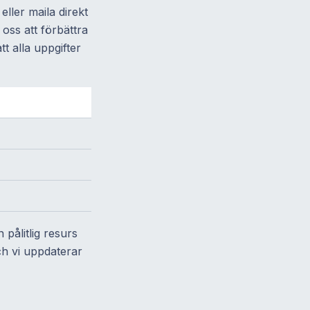
ller maila direkt
 oss att förbättra
tt alla uppgifter
 pålitlig resurs
ch vi uppdaterar