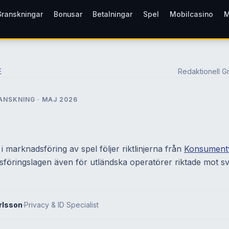
Granskningar
Bonusar
Betalningar
Spel
Mobilcasino
M
E
Redaktionell G
ANSKNING · MAJ 2026
marknadsföring av spel följer riktlinjerna från
Konsument
dsföringslagen även för utländska operatörer riktade mot s
rlsson
·
Privacy & ID Specialist