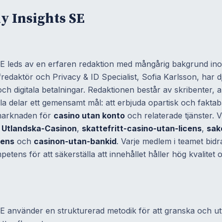
y Insights SE
 SE leds av en erfaren redaktion med mångårig bakgrund i
fredaktör och Privacy & ID Specialist, Sofia Karlsson, har
 och digitala betalningar. Redaktionen består av skribenter, 
la delar ett gemensamt mål: att erbjuda opartisk och fakta
marknaden för
casino utan konto
och relaterade tjänster. 
m
Utlandska-Casinon
,
skattefritt-casino-utan-licens
,
sak
cens
och
casinon-utan-bankid
. Varje medlem i teamet bid
etens för att säkerställa att innehållet håller hög kvalitet 
SE använder en strukturerad metodik för att granska och u