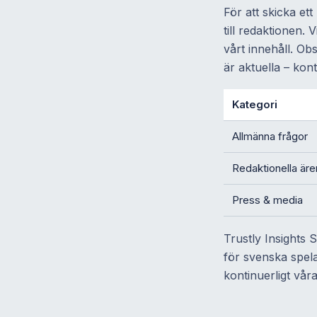
För att skicka et
till redaktionen. 
vårt innehåll. Obs
är aktuella – kont
Kategori
Allmänna frågor
Redaktionella är
Press & media
Trustly Insights 
för svenska spel
kontinuerligt vår