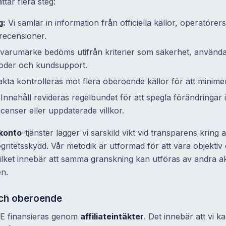
tar flera steg:
g:
Vi samlar in information från officiella källor, operatöre
recensioner.
varumärke bedöms utifrån kriterier som säkerhet, använda
oder och kundsupport.
kta kontrolleras mot flera oberoende källor för att minimer
Innehåll revideras regelbundet för att spegla förändringar i
censer eller uppdaterade villkor.
 konto
-tjänster lägger vi särskild vikt vid transparens kring 
gritetsskydd. Vår metodik är utformad för att vara objektiv
lket innebär att samma granskning kan utföras av andra ak
en.
och oberoende
 SE finansieras genom
affiliateintäkter
. Det innebär att vi k