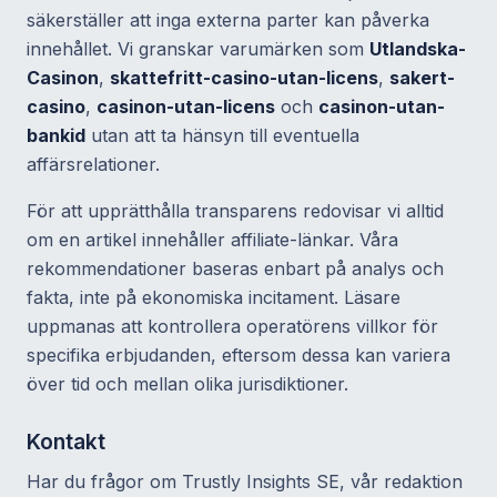
säkerställer att inga externa parter kan påverka
innehållet. Vi granskar varumärken som
Utlandska-
Casinon
,
skattefritt-casino-utan-licens
,
sakert-
casino
,
casinon-utan-licens
och
casinon-utan-
bankid
utan att ta hänsyn till eventuella
affärsrelationer.
För att upprätthålla transparens redovisar vi alltid
om en artikel innehåller affiliate-länkar. Våra
rekommendationer baseras enbart på analys och
fakta, inte på ekonomiska incitament. Läsare
uppmanas att kontrollera operatörens villkor för
specifika erbjudanden, eftersom dessa kan variera
över tid och mellan olika jurisdiktioner.
Kontakt
Har du frågor om Trustly Insights SE, vår redaktion