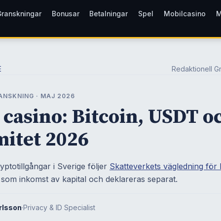
Granskningar
Bonusar
Betalningar
Spel
Mobilcasino
M
E
Redaktionell G
ANSKNING · MAJ 2026
 casino: Bitcoin, USDT o
itet 2026
yptotillgångar i Sverige följer
Skatteverkets vägledning för 
 som inkomst av kapital och deklareras separat.
rlsson
·
Privacy & ID Specialist