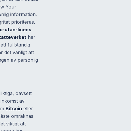
w Your
nlig information.
ritet prioriteras.
no-utan-licens
katteverket
har
tt fullständig
r det vanligt att
ngen av personlig
iktiga, oavsett
 inkomst av
som
Bitcoin
eller
 måste omräknas
et viktigt att