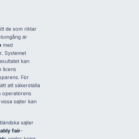
lt de som riktar
spelomgång är
o
med
or. Systemet
esultatet kan
n licens
sparens. För
ätt att säkerställa
era operatörens
vissa sajter kan
ländska sajter
ably fair
-
et
s regler kring