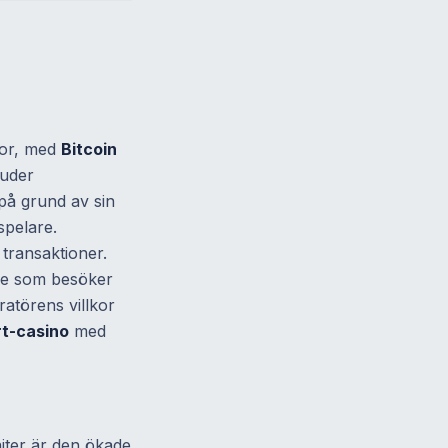
r
tor, med
Bitcoin
uder
på grund av sin
 spelare.
transaktioner.
are som besöker
ratörens villkor
rt-casino
med
jter är den ökade