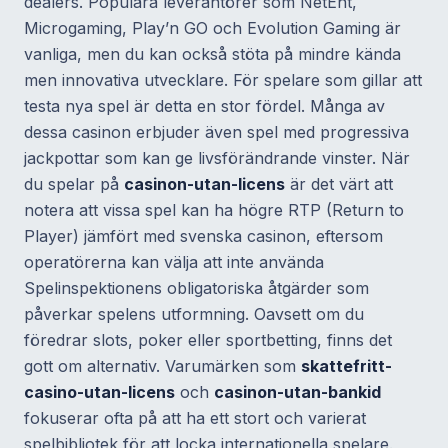
dealers. Populära leverantörer som NetEnt,
Microgaming, Play’n GO och Evolution Gaming är
vanliga, men du kan också stöta på mindre kända
men innovativa utvecklare. För spelare som gillar att
testa nya spel är detta en stor fördel. Många av
dessa casinon erbjuder även spel med progressiva
jackpottar som kan ge livsförändrande vinster. När
du spelar på
casinon-utan-licens
är det värt att
notera att vissa spel kan ha högre RTP (Return to
Player) jämfört med svenska casinon, eftersom
operatörerna kan välja att inte använda
Spelinspektionens obligatoriska åtgärder som
påverkar spelens utformning. Oavsett om du
föredrar slots, poker eller sportbetting, finns det
gott om alternativ. Varumärken som
skattefritt-
casino-utan-licens
och
casinon-utan-bankid
fokuserar ofta på att ha ett stort och varierat
spelbibliotek för att locka internationella spelare.