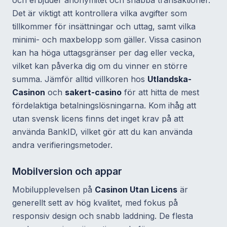
och erbjuder anonymitet och snabba transaktioner.
Det är viktigt att kontrollera vilka avgifter som
tillkommer för insättningar och uttag, samt vilka
minimi- och maxbelopp som gäller. Vissa casinon
kan ha höga uttagsgränser per dag eller vecka,
vilket kan påverka dig om du vinner en större
summa. Jämför alltid villkoren hos
Utlandska-
Casinon
och
sakert-casino
för att hitta de mest
fördelaktiga betalningslösningarna. Kom ihåg att
utan svensk licens finns det inget krav på att
använda BankID, vilket gör att du kan använda
andra verifieringsmetoder.
Mobilversion och appar
Mobilupplevelsen på
Casinon Utan Licens
är
generellt sett av hög kvalitet, med fokus på
responsiv design och snabb laddning. De flesta