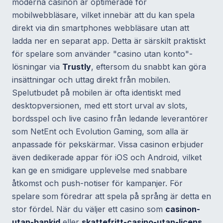
moderna casinon är optimerade för
mobilwebbläsare, vilket innebär att du kan spela
direkt via din smartphones webbläsare utan att
ladda ner en separat app. Detta är särskilt praktiskt
för spelare som använder "casino utan konto"-
lösningar via
Trustly
, eftersom du snabbt kan göra
insättningar och uttag direkt från mobilen.
Spelutbudet på mobilen är ofta identiskt med
desktopversionen, med ett stort urval av slots,
bordsspel och live casino från ledande leverantörer
som NetEnt och Evolution Gaming, som alla är
anpassade för pekskärmar. Vissa casinon erbjuder
även dedikerade appar för iOS och Android, vilket
kan ge en smidigare upplevelse med snabbare
åtkomst och push-notiser för kampanjer. För
spelare som föredrar att spela på språng är detta en
stor fördel. När du väljer ett casino som
casinon-
utan-bankid
eller
skattefritt-casino-utan-licens
,