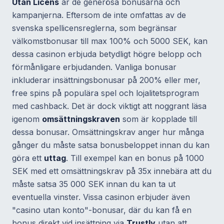
Utan Licens
är de generösa bonusarna och
kampanjerna. Eftersom de inte omfattas av de
svenska spellicensreglerna, som begränsar
välkomstbonusar till max 100% och 5000 SEK, kan
dessa casinon erbjuda betydligt högre belopp och
förmånligare erbjudanden. Vanliga bonusar
inkluderar insättningsbonusar på 200% eller mer,
free spins på populära spel och lojalitetsprogram
med cashback. Det är dock viktigt att noggrant läsa
igenom
omsättningskraven
som är kopplade till
dessa bonusar. Omsättningskrav anger hur många
gånger du måste satsa bonusbeloppet innan du kan
göra ett
uttag
. Till exempel kan en bonus på 1000
SEK med ett omsättningskrav på 35x innebära att du
måste satsa 35 000 SEK innan du kan ta ut
eventuella vinster. Vissa casinon erbjuder även
"casino utan konto"-bonusar, där du kan få en
bonus direkt vid insättning via
Trustly
utan att