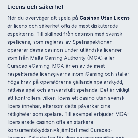
Licens och säkerhet
När du överväger att spela på
Casinon Utan Licens
är licens och säkerhet ofta de mest diskuterade
aspekterna. Till skillnad från casinon med svensk
spellicens, som regleras av Spelinspektionen,
opererar dessa casinon under utländska licenser
som från Malta Gaming Authority (MGA) eller
Curacao eGaming. MGA är en av de mest
respekterade licensgivarna inom iGaming och ställer
höga krav på operatörerna gällande spelarskydd,
rättvisa spel och ansvarsfullt spelande. Det är viktigt
att kontrollera vilken licens ett casino utan svensk
licens innehar, eftersom detta påverkar dina
rättigheter som spelare. Till exempel erbjuder MGA-
licensierade casinon ofta en starkare
konsumentskyddsnivå jämfört med Curacao-