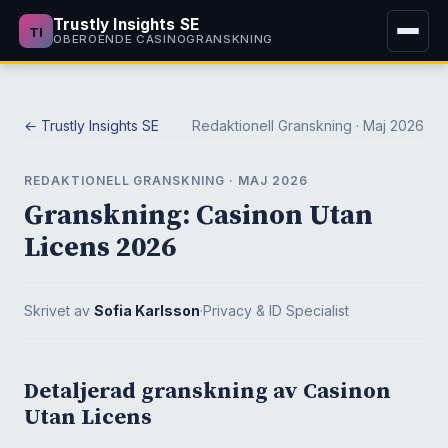
Trustly Insights SE
TI
OBEROENDE CASINOGRANSKNING
← Trustly Insights SE
Redaktionell Granskning · Maj 2026
REDAKTIONELL GRANSKNING · MAJ 2026
Granskning: Casinon Utan
Licens 2026
Skrivet av
Sofia Karlsson
·
Privacy & ID Specialist
Detaljerad granskning av Casinon
Utan Licens