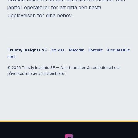
jämför operatörer för att hitta den bästa
upplevelsen för dina behov.
Trustly Insights SE
·
Om oss
Metodik
Kontakt
Ansvarsfullt
spel
© 2026 Trustly Insights SE — All information är redaktionell och
påverkas inte av affiliateintäkter.