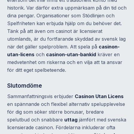
eftersom det inte finns ett traditionellt konto med
historik. Var därför extra uppmärksam på din tid och
dina pengar. Organisationer som Stödlinjen och
Spelfriheten kan erbjuda hjälp om du behöver det.
Tänk på att även om casinot är licensierat
utomlands, är du fortfarande skyddad av svensk lag
när det gäller spelproblem. Att spela på
casinon-
utan-licens
och
casinon-utan-bankid
kräver en
medvetenhet om riskerna och en vilja att ta ansvar
för ditt eget spelbeteende.
Slutomdöme
Sammanfattningsvis erbjuder
Casinon Utan Licens
en spännande och flexibel alternativ spelupplevelse
för dig som söker större bonusar, bredare
spelutbud och snabbare
uttag
jämfört med svenska
licensierade casinon. Fördelarna inkluderar ofta