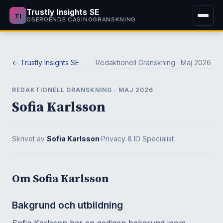
Trustly Insights SE
TI
OBEROENDE CASINOGRANSKNING
← Trustly Insights SE
Redaktionell Granskning · Maj 2026
REDAKTIONELL GRANSKNING · MAJ 2026
Sofia Karlsson
Skrivet av
Sofia Karlsson
·
Privacy & ID Specialist
Om Sofia Karlsson
Bakgrund och utbildning