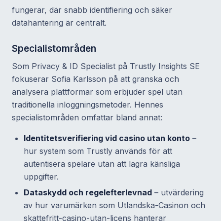
fungerar, där snabb identifiering och säker
datahantering är centralt.
Specialistområden
Som Privacy & ID Specialist på Trustly Insights SE
fokuserar Sofia Karlsson på att granska och
analysera plattformar som erbjuder spel utan
traditionella inloggningsmetoder. Hennes
specialistområden omfattar bland annat:
Identitetsverifiering vid casino utan konto
–
hur system som Trustly används för att
autentisera spelare utan att lagra känsliga
uppgifter.
Dataskydd och regelefterlevnad
– utvärdering
av hur varumärken som Utlandska-Casinon och
skattefritt-casino-utan-licens hanterar