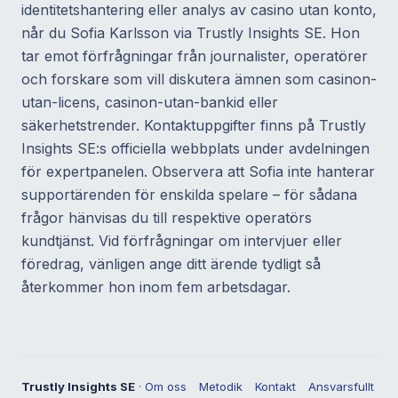
identitetshantering eller analys av casino utan konto,
når du Sofia Karlsson via Trustly Insights SE. Hon
tar emot förfrågningar från journalister, operatörer
och forskare som vill diskutera ämnen som casinon-
utan-licens, casinon-utan-bankid eller
säkerhetstrender. Kontaktuppgifter finns på Trustly
Insights SE:s officiella webbplats under avdelningen
för expertpanelen. Observera att Sofia inte hanterar
supportärenden för enskilda spelare – för sådana
frågor hänvisas du till respektive operatörs
kundtjänst. Vid förfrågningar om intervjuer eller
föredrag, vänligen ange ditt ärende tydligt så
återkommer hon inom fem arbetsdagar.
Trustly Insights SE
·
Om oss
Metodik
Kontakt
Ansvarsfullt