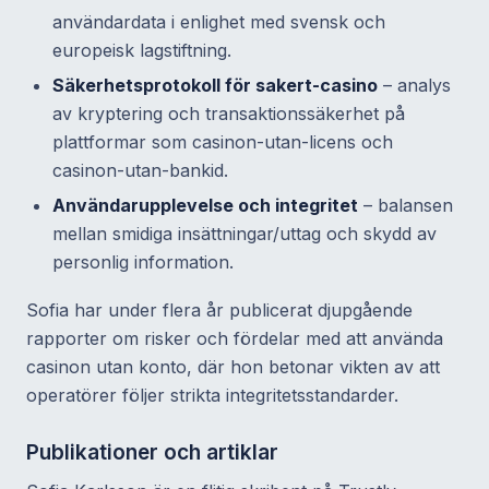
användardata i enlighet med svensk och
europeisk lagstiftning.
Säkerhetsprotokoll för sakert-casino
– analys
av kryptering och transaktionssäkerhet på
plattformar som casinon-utan-licens och
casinon-utan-bankid.
Användarupplevelse och integritet
– balansen
mellan smidiga insättningar/uttag och skydd av
personlig information.
Sofia har under flera år publicerat djupgående
rapporter om risker och fördelar med att använda
casinon utan konto, där hon betonar vikten av att
operatörer följer strikta integritetsstandarder.
Publikationer och artiklar