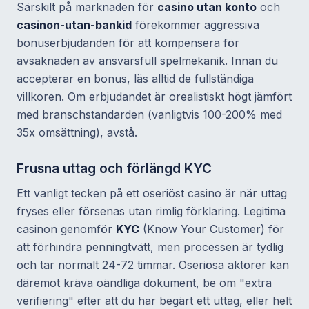
Särskilt på marknaden för
casino utan konto
och
casinon-utan-bankid
förekommer aggressiva
bonuserbjudanden för att kompensera för
avsaknaden av ansvarsfull spelmekanik. Innan du
accepterar en bonus, läs alltid de fullständiga
villkoren. Om erbjudandet är orealistiskt högt jämfört
med branschstandarden (vanligtvis 100-200% med
35x omsättning), avstå.
Frusna uttag och förlängd KYC
Ett vanligt tecken på ett oseriöst casino är när uttag
fryses eller försenas utan rimlig förklaring. Legitima
casinon genomför
KYC
(Know Your Customer) för
att förhindra penningtvätt, men processen är tydlig
och tar normalt 24-72 timmar. Oseriösa aktörer kan
däremot kräva oändliga dokument, be om "extra
verifiering" efter att du har begärt ett uttag, eller helt