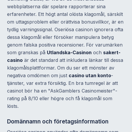
webbplatserna där spelare rapporterar sina
erfarenheter. Ett högt antal olösta klagomål, särskilt
om uttagsproblem eller orättvisa bonusvillkor, är en
tydlig varningssignal. Oseriösa casinon ignorera ofta
dessa klagomål eller försöker manipulera betyg
genom falska positiva recensioner. För varumärken
som granskas på
Utlandska-Casinon
och
sakert-
casino
är det standard att inkludera länkar till dessa
klagomålsplattformar. Om du ser ett mönster av
negativa omdömen om just
casino utan konto
-
tjänster, var extra försiktig. En bra tumregel är att
casinot bör ha en "AskGamblers Casinomeister"-
rating på 8/10 eller högre och få klagomål som
lösts.
Domännamn och företagsinformation