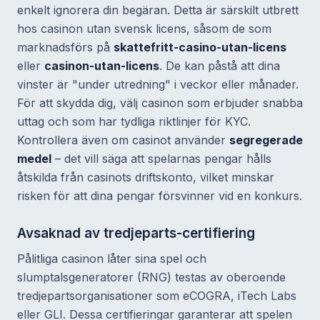
enkelt ignorera din begäran. Detta är särskilt utbrett
hos casinon utan svensk licens, såsom de som
marknadsförs på
skattefritt-casino-utan-licens
eller
casinon-utan-licens
. De kan påstå att dina
vinster är "under utredning" i veckor eller månader.
För att skydda dig, välj casinon som erbjuder snabba
uttag och som har tydliga riktlinjer för KYC.
Kontrollera även om casinot använder
segregerade
medel
– det vill säga att spelarnas pengar hålls
åtskilda från casinots driftskonto, vilket minskar
risken för att dina pengar försvinner vid en konkurs.
Avsaknad av tredjeparts-certifiering
Pålitliga casinon låter sina spel och
slumptalsgeneratorer (RNG) testas av oberoende
tredjepartsorganisationer som eCOGRA, iTech Labs
eller GLI. Dessa certifieringar garanterar att spelen