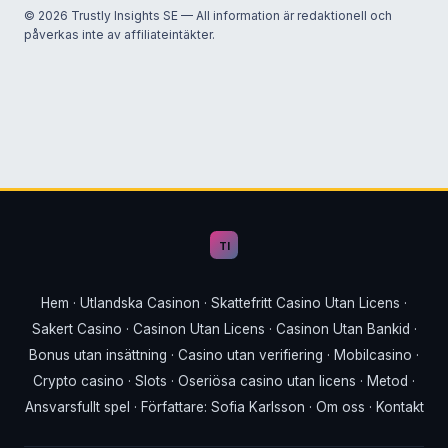
© 2026 Trustly Insights SE — All information är redaktionell och
påverkas inte av affiliateintäkter.
TI
Hem
·
Utlandska Casinon
·
Skattefritt Casino Utan Licens
·
Sakert Casino
·
Casinon Utan Licens
·
Casinon Utan Bankid
·
Bonus utan insättning
·
Casino utan verifiering
·
Mobilcasino
·
Crypto casino
·
Slots
·
Oseriösa casino utan licens
·
Metod
·
Ansvarsfullt spel
·
Författare: Sofia Karlsson
·
Om oss
·
Kontakt